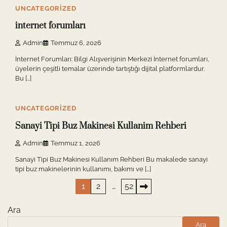
UNCATEGORIZED
internet forumları
Admin
Temmuz 6, 2026
İnternet Forumları: Bilgi Alışverişinin Merkezi İnternet forumları,
üyelerin çeşitli temalar üzerinde tartıştığı dijital platformlardur.
Bu […]
2 min read
0
UNCATEGORIZED
Sanayi Tipi Buz Makinesi Kullanim Rehberi
Admin
Temmuz 1, 2026
Sanayi Tipi Buz Makinesi Kullanım Rehberi Bu makalede sanayi
tipi buz makinelerinin kullanımı, bakımı ve […]
Yazı
1
2
…
52
sayfalaması
Ara
Ara