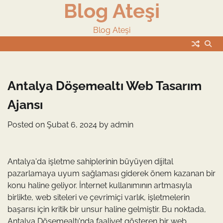
Blog Ateşi
Skip
to
content
Blog Ateşi
Antalya Döşemealtı Web Tasarım
Ajansı
Posted on
Şubat 6, 2024
by
admin
Antalya'da işletme sahiplerinin büyüyen dijital
pazarlamaya uyum sağlaması giderek önem kazanan bir
konu haline geliyor. İnternet kullanımının artmasıyla
birlikte, web siteleri ve çevrimiçi varlık, işletmelerin
başarısı için kritik bir unsur haline gelmiştir. Bu noktada,
Antalya Döşemealtı'nda faaliyet gösteren bir web