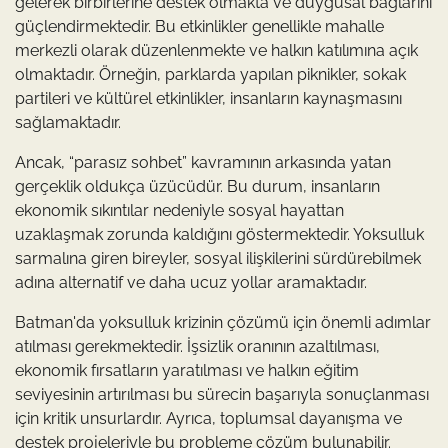
gelerek birbirlerine destek olmakta ve duygusal bağlarını
güçlendirmektedir. Bu etkinlikler genellikle mahalle
merkezli olarak düzenlenmekte ve halkın katılımına açık
olmaktadır. Örneğin, parklarda yapılan piknikler, sokak
partileri ve kültürel etkinlikler, insanların kaynaşmasını
sağlamaktadır.
Ancak, “parasız sohbet” kavramının arkasında yatan
gerçeklik oldukça üzücüdür. Bu durum, insanların
ekonomik sıkıntılar nedeniyle sosyal hayattan
uzaklaşmak zorunda kaldığını göstermektedir. Yoksulluk
sarmalına giren bireyler, sosyal ilişkilerini sürdürebilmek
adına alternatif ve daha ucuz yollar aramaktadır.
Batman'da yoksulluk krizinin çözümü için önemli adımlar
atılması gerekmektedir. İşsizlik oranının azaltılması,
ekonomik fırsatların yaratılması ve halkın eğitim
seviyesinin artırılması bu sürecin başarıyla sonuçlanması
için kritik unsurlardır. Ayrıca, toplumsal dayanışma ve
destek projeleriyle bu probleme çözüm bulunabilir.