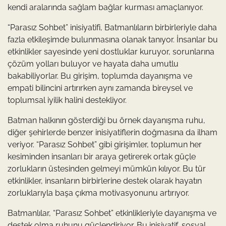
kendi aralarında sağlam bağlar kurması amaçlanıyor.
“Parasız Sohbet” inisiyatifi, Batmanlıların birbirleriyle daha
fazla etkileşimde bulunmasına olanak tanıyor. İnsanlar bu
etkinlikler sayesinde yeni dostluklar kuruyor, sorunlarına
çözüm yolları buluyor ve hayata daha umutlu
bakabiliyorlar. Bu girişim, toplumda dayanışma ve
empati bilincini artırırken aynı zamanda bireysel ve
toplumsal iyilik halini destekliyor.
Batman halkının gösterdiği bu örnek dayanışma ruhu,
diğer şehirlerde benzer inisiyatiflerin doğmasına da ilham
veriyor. “Parasız Sohbet” gibi girişimler, toplumun her
kesiminden insanları bir araya getirerek ortak güçle
zorlukların üstesinden gelmeyi mümkün kılıyor. Bu tür
etkinlikler, insanların birbirlerine destek olarak hayatın
zorluklarıyla başa çıkma motivasyonunu artırıyor.
Batmanlılar, “Parasız Sohbet” etkinlikleriyle dayanışma ve
destek olma ruhunu güçlendiriyor. Bu inisiyatif, sosyal