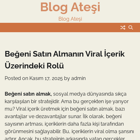
Blog Ateşi
Skip
to
content
Blog Ateşi
Beğeni Satın Almanın Viral İçerik
Üzerindeki Rolü
Posted on
Kasım 17, 2025
by
admin
Beğeni satın almak,
sosyal medya dünyasında sıkça
karşılaşılan bir stratejidir. Ama bu gerçekten işe yarıyor
mu? Viral içerik üretmek için beğeni satın almak, bazı
avantajlar ve dezavantajlar sunar. İlk olarak, beğeni
sayısının artması, içeriklerin daha fazla kişi tarafından
görünmesini sağlayabilir. Bu, içeriklerin viral olma şansını
artırır. Ancak, bu stratejinin arkasında yatan gerçekler