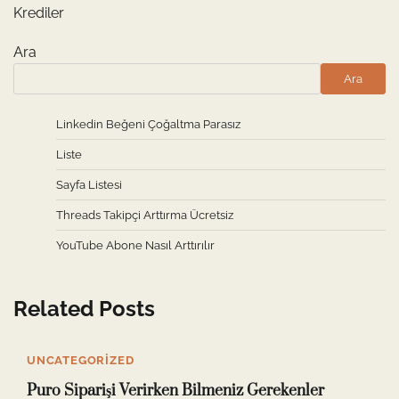
Krediler
Ara
Ara
Linkedin Beğeni Çoğaltma Parasız
Liste
Sayfa Listesi
Threads Takipçi Arttırma Ücretsiz
YouTube Abone Nasıl Arttırılır
Related Posts
UNCATEGORIZED
Puro Siparişi Verirken Bilmeniz Gerekenler