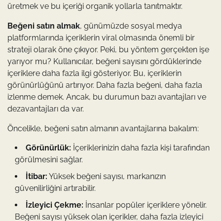
üretmek ve bu içeriği organik yollarla tanıtmaktır.
Beğeni satın almak
, günümüzde sosyal medya
platformlarında içeriklerin viral olmasında önemli bir
strateji olarak öne çıkıyor. Peki, bu yöntem gerçekten işe
yarıyor mu? Kullanıcılar, beğeni sayısını gördüklerinde
içeriklere daha fazla ilgi gösteriyor. Bu, içeriklerin
görünürlüğünü artırıyor. Daha fazla beğeni, daha fazla
izlenme demek. Ancak, bu durumun bazı avantajları ve
dezavantajları da var.
Öncelikle, beğeni satın almanın avantajlarına bakalım:
Görünürlük:
İçeriklerinizin daha fazla kişi tarafından
görülmesini sağlar.
İtibar:
Yüksek beğeni sayısı, markanızın
güvenilirliğini artırabilir.
İzleyici Çekme:
İnsanlar popüler içeriklere yönelir.
Beğeni sayısı yüksek olan içerikler, daha fazla izleyici