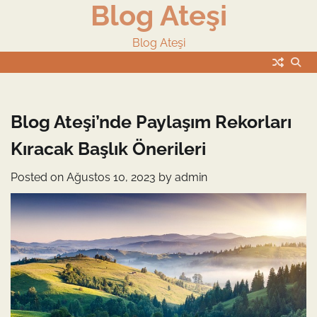
Blog Ateşi
Skip
to
content
Blog Ateşi
Blog Ateşi’nde Paylaşım Rekorları
Kıracak Başlık Önerileri
Posted on
Ağustos 10, 2023
by
admin