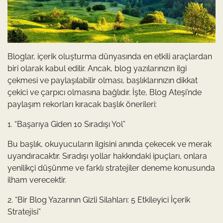
Bloglar, içerik oluşturma dünyasında en etkili araçlardan
biri olarak kabul edilir. Ancak, blog yazılarınızın ilgi
çekmesi ve paylaşılabilir olması, başlıklarınızın dikkat
çekici ve çarpıcı olmasına bağlıdır. İşte, Blog Ateşi’nde
paylaşım rekorları kıracak başlık önerileri:
1. “Başarıya Giden 10 Sıradışı Yol”
Bu başlık, okuyucuların ilgisini anında çekecek ve merak
uyandıracaktır. Sıradışı yollar hakkındaki ipuçları, onlara
yenilikçi düşünme ve farklı stratejiler deneme konusunda
ilham verecektir.
2. “Bir Blog Yazarının Gizli Silahları: 5 Etkileyici İçerik
Stratejisi”