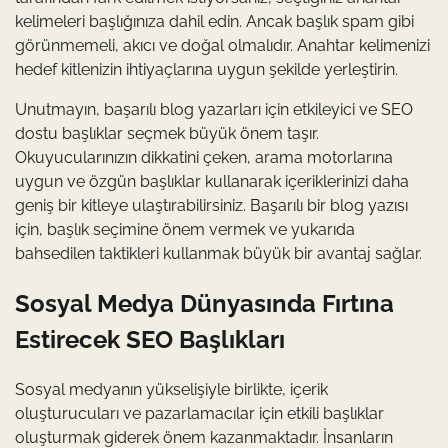
kelimeleri başlığınıza dahil edin. Ancak başlık spam gibi
görünmemeli, akıcı ve doğal olmalıdır. Anahtar kelimenizi
hedef kitlenizin ihtiyaçlarına uygun şekilde yerleştirin.
Unutmayın, başarılı blog yazarları için etkileyici ve SEO
dostu başlıklar seçmek büyük önem taşır.
Okuyucularınızın dikkatini çeken, arama motorlarına
uygun ve özgün başlıklar kullanarak içeriklerinizi daha
geniş bir kitleye ulaştırabilirsiniz. Başarılı bir blog yazısı
için, başlık seçimine önem vermek ve yukarıda
bahsedilen taktikleri kullanmak büyük bir avantaj sağlar.
Sosyal Medya Dünyasında Fırtına
Estirecek SEO Başlıkları
Sosyal medyanın yükselişiyle birlikte, içerik
oluşturucuları ve pazarlamacılar için etkili başlıklar
oluşturmak giderek önem kazanmaktadır. İnsanların