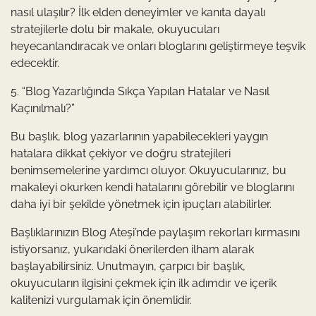
nasıl ulaşılır? İlk elden deneyimler ve kanıta dayalı
stratejilerle dolu bir makale, okuyucuları
heyecanlandıracak ve onları bloglarını geliştirmeye teşvik
edecektir.
5. “Blog Yazarlığında Sıkça Yapılan Hatalar ve Nasıl
Kaçınılmalı?”
Bu başlık, blog yazarlarının yapabilecekleri yaygın
hatalara dikkat çekiyor ve doğru stratejileri
benimsemelerine yardımcı oluyor. Okuyucularınız, bu
makaleyi okurken kendi hatalarını görebilir ve bloglarını
daha iyi bir şekilde yönetmek için ipuçları alabilirler.
Başlıklarınızın Blog Ateşi’nde paylaşım rekorları kırmasını
istiyorsanız, yukarıdaki önerilerden ilham alarak
başlayabilirsiniz. Unutmayın, çarpıcı bir başlık,
okuyucuların ilgisini çekmek için ilk adımdır ve içerik
kalitenizi vurgulamak için önemlidir.