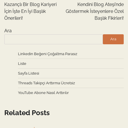
gezinmesi
Kazançlı Bir Blog Kariyeri
Kendini Blog Ateşi’nde
İçin İşte En İyi Başlık
Göstermek İsteyenlere Özel
Önerileri!
Başlık Fikirleri!
Ara
Ara
Linkedin Beğeni Çoğaltma Parasız
Liste
Sayfa Listesi
Threads Takipçi Arttırma Ücretsiz
YouTube Abone Nasıl Arttırılır
Related Posts