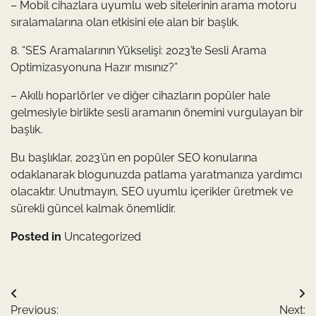
– Mobil cihazlara uyumlu web sitelerinin arama motoru
sıralamalarına olan etkisini ele alan bir başlık.
8. “SES Aramalarının Yükselişi: 2023’te Sesli Arama
Optimizasyonuna Hazır mısınız?”
– Akıllı hoparlörler ve diğer cihazların popüler hale
gelmesiyle birlikte sesli aramanın önemini vurgulayan bir
başlık.
Bu başlıklar, 2023’ün en popüler SEO konularına
odaklanarak blogunuzda patlama yaratmanıza yardımcı
olacaktır. Unutmayın, SEO uyumlu içerikler üretmek ve
sürekli güncel kalmak önemlidir.
Posted in
Uncategorized
Yazı
Previous:
Next: