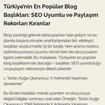
Türkiye’nin En Popüler Blog
Başlıkları: SEO Uyumlu ve Paylaşım
Rekorları Kıranlar
Blog yazarlığı giderek daha popüler hale geliyor ve bu
alanda başarılı olmanın anahtarlarından biri, etkileyici
başlıklar oluşturmaktır. İyi bir başlık, hem arama motoru
optimizasyonuna uyumlu olmalı hem de okuyucuların
ilgisini çekmelidir. Bu makalede, Türkiye’nin en popüler
blog başlıklarını ele alacağız – başlıklar, SEO uyumluluğu
ve paylaşım rekorlarıyla dikkat çekenler.
1. “Sırları Açığa Çıkarıyoruz: X Adımında Yapılması
Gerekenler”
Bu türden başlıklar merak uyandırır ve okuyucuya
değerli bilgiler sunmayı vaat eder. Örneğin, “Sırları Açığa
Çıkarıyoruz: Etkili İletişimde X Adımında Yapılması