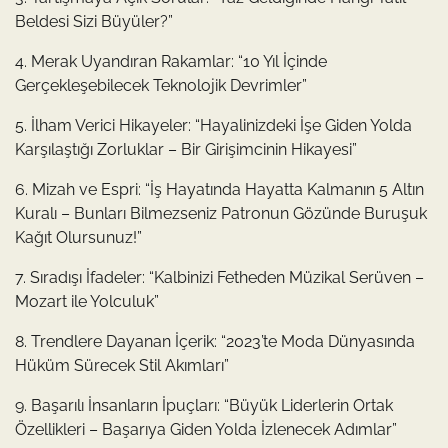
Beldesi Sizi Büyüler?”
4. Merak Uyandıran Rakamlar: “10 Yıl İçinde
Gerçekleşebilecek Teknolojik Devrimler”
5. İlham Verici Hikayeler: “Hayalinizdeki İşe Giden Yolda
Karşılaştığı Zorluklar – Bir Girişimcinin Hikayesi”
6. Mizah ve Espri: “İş Hayatında Hayatta Kalmanın 5 Altın
Kuralı – Bunları Bilmezseniz Patronun Gözünde Buruşuk
Kağıt Olursunuz!”
7. Sıradışı İfadeler: “Kalbinizi Fetheden Müzikal Serüven –
Mozart ile Yolculuk”
8. Trendlere Dayanan İçerik: “2023’te Moda Dünyasında
Hüküm Sürecek Stil Akımları”
9. Başarılı İnsanların İpuçları: “Büyük Liderlerin Ortak
Özellikleri – Başarıya Giden Yolda İzlenecek Adımlar”