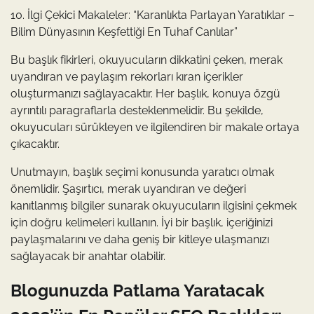
10. İlgi Çekici Makaleler: “Karanlıkta Parlayan Yaratıklar –
Bilim Dünyasının Keşfettiği En Tuhaf Canlılar”
Bu başlık fikirleri, okuyucuların dikkatini çeken, merak
uyandıran ve paylaşım rekorları kıran içerikler
oluşturmanızı sağlayacaktır. Her başlık, konuya özgü
ayrıntılı paragraflarla desteklenmelidir. Bu şekilde,
okuyucuları sürükleyen ve ilgilendiren bir makale ortaya
çıkacaktır.
Unutmayın, başlık seçimi konusunda yaratıcı olmak
önemlidir. Şaşırtıcı, merak uyandıran ve değeri
kanıtlanmış bilgiler sunarak okuyucuların ilgisini çekmek
için doğru kelimeleri kullanın. İyi bir başlık, içeriğinizi
paylaşmalarını ve daha geniş bir kitleye ulaşmanızı
sağlayacak bir anahtar olabilir.
Blogunuzda Patlama Yaratacak