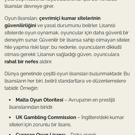
lisanslar devreye girer.
Oyun lisansları,
çevrimiçi kumar sitelerinin
güvenilirliğini
ve yasal durumunu belirler. Lisanslı
sitelerde oyun oynamak, oyuncular için daha güvenli bir
deneyim sunar. Güvenilir bir lisansa sahip olmayan siteler,
hile yapma riski taşır; bu nedenle, oyuncuların dikkatli
olması gerekir. Lisansın sağladığı güven, oyunculara
rahat bir nefes
aldırır.
Dünya genelinde çeşitli oyun lisansları bulunmaktadır. Bu
lisansların her biri, belirli standartlara ve düzenlemelere
tabidir. Örneğin:
Malta Oyun Otoritesi
– Avrupa’nın en prestijli
lisanslarından biridir.
UK Gambling Commission
– İngiltere’deki kumar
siteleri için zorunlu bir lisans.
Curaçao Oyun Lisansı
– Daha esnek