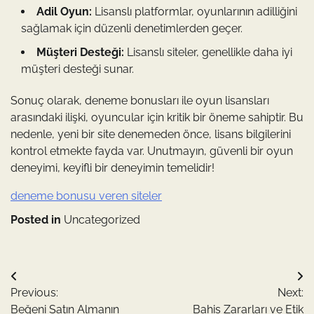
Adil Oyun:
Lisanslı platformlar, oyunlarının adilliğini
sağlamak için düzenli denetimlerden geçer.
Müşteri Desteği:
Lisanslı siteler, genellikle daha iyi
müşteri desteği sunar.
Sonuç olarak, deneme bonusları ile oyun lisansları
arasındaki ilişki, oyuncular için kritik bir öneme sahiptir. Bu
nedenle, yeni bir site denemeden önce, lisans bilgilerini
kontrol etmekte fayda var. Unutmayın, güvenli bir oyun
deneyimi, keyifli bir deneyimin temelidir!
deneme bonusu veren siteler
Posted in
Uncategorized
Yazı
Previous:
Next:
gezinmesi
Beğeni Satın Almanın
Bahis Zararları ve Etik