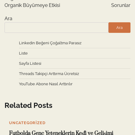
Organik Büyümeye Etkisi
Sorunlar
Ara
Ara
Linkedin Beğeni Çoğaltma Parasız
Liste
Sayfa Listesi
Threads Takipçi Arttırma Ücretsiz
YouTube Abone Nasıl Arttırılır
Related Posts
UNCATEGORIZED
Futbolda Genç Yeteneklerin Keşfi ve Gelişimi