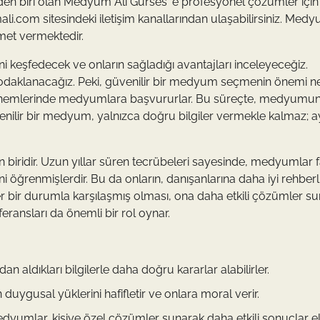
lerden biri olan Medyum Ali Gürses ‘e profesyonel çözümler için
com sitesindeki iletişim kanallarından ulaşabilirsiniz. Medy
met vermektedir.
ni keşfedecek ve onların sağladığı avantajları inceleyeceğiz.
daklanacağız. Peki, güvenilir bir medyum seçmenin önemi n
r dönemlerinde medyumlara başvururlar. Bu süreçte, medyumu
venilir bir medyum, yalnızca doğru bilgiler vermekle kalmaz; a
iridir. Uzun yıllar süren tecrübeleri sayesinde, medyumlar fa
 öğrenmişlerdir. Bu da onların, danışanlarına daha iyi rehberl
r bir durumla karşılaşmış olması, ona daha etkili çözümler 
eransları da önemli bir rol oynar.
 aldıkları bilgilerle daha doğru kararlar alabilirler.
duygusal yüklerini hafifletir ve onlara moral verir.
 medyumlar, kişiye özel çözümler sunarak daha etkili sonuçlar e