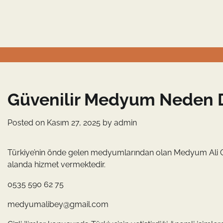
Skip
to
content
Güvenilir Medyum Neden Da
Posted on
Kasım 27, 2025
by
admin
Türkiye’nin önde gelen medyumlarından olan Medyum Ali G
alanda hizmet vermektedir.
0535 590 62 75
medyumalibey@gmail.com