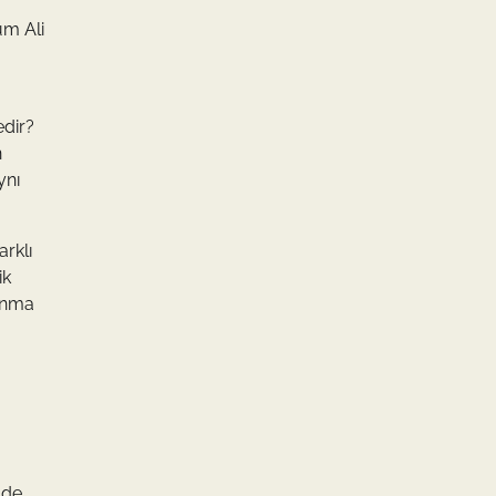
um Ali
edir?
n
ynı
rklı
ik
sunma
lde