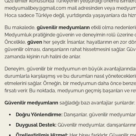
Gizli ilimler konusunda Türkiye’nin yetiştirdiği önemli isim
medyumalibey@gmail.com
mail adresinden veya medyumali.
Hoca sadece Türkiye değil, yurtdışında yaşayanlara da hiz
Bu makalede,
güvenilir medyumların
etkili olma nedenleri
Medyumluk pratiğinde güvenin ve deneyimin rolü üzerine o
Öncelikle,
güven
her şeydir. İnsanlar, hayatlarının en zo
güvenilir olması, danışanların rahat hissetmesini sağlar. Gü
zamanda kişinin ruh halini de anlar.
Deneyim, güvenilir bir medyumun en büyük avantajlarından b
durumlarla karşılaşmış ve bu durumları nasıl yöneteceklerini
etmelerini sağlar. Örneğin, bir medyumun daha önce benze
fırsatı verir. Bu noktada, medyumun geçmiş başarıları ve ref
Güvenilir medyumların
sağladığı bazı avantajlar şunlardır:
Doğru Yönlendirme:
Danışanlar, güvenilir medyumlardan
Duygusal Destek:
Güvenilir medyumlar, danışanlarının 
Özelleştirilmiş Hizmet:
Her birey farklıdır. Güvenilir