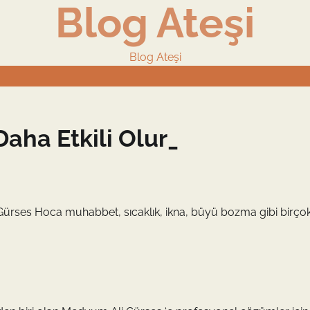
Blog Ateşi
Blog Ateşi
ha Etkili Olur_
ürses Hoca muhabbet, sıcaklık, ikna, büyü bozma gibi birço