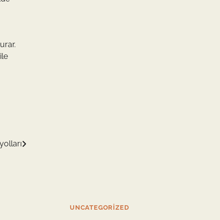
urar.
ile
olları
UNCATEGORIZED