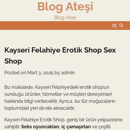
Blog Ateşi
Skip
to
content
Blog Ateşi
Kayseri Felahiye Erotik Shop Sex
Shop
Posted on
Mart 3, 2025
by
admin
Bu makalede, Kayseri Felahiye’deki erotik shop’un
sunduğu ürünler, hizmetler ve müşteri deneyimleri
hakkında bilgi verilecektir. Ayrıca, bu tür mağazaların
toplumdaki yeri de ele alınacaktır.
Kayseri Felahiye Erotik Shop, geniş bir ürün yelpazesine
sahiptir.
Seks oyuncakları
,
iç çamaşırları
ve çeşitli