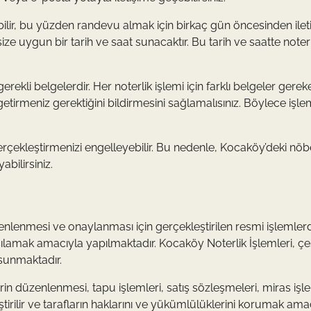
ilir, bu yüzden randevu almak için birkaç gün öncesinden ilet
ize uygun bir tarih ve saat sunacaktır. Bu tarih ve saatte noter
kli belgelerdir. Her noterlik işlemi için farklı belgeler gerekeb
irmeniz gerektiğini bildirmesini sağlamalısınız. Böylece işlem
çekleştirmenizi engelleyebilir. Bu nedenle, Kocaköy’deki nöb
bilirsiniz.
enlenmesi ve onaylanması için gerçekleştirilen resmi işlemlerd
rşılamak amacıyla yapılmaktadır. Kocaköy Noterlik İşlemleri, çeş
 sunmaktadır.
rin düzenlenmesi, tapu işlemleri, satış sözleşmeleri, miras işl
tirilir ve tarafların haklarını ve yükümlülüklerini korumak ama