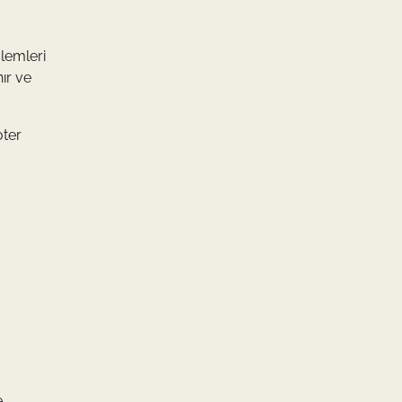
şlemleri
nır ve
oter
e