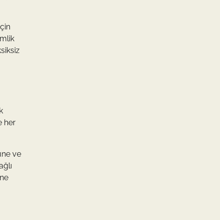
için
imlik
siksiz
k
e her
rüne ve
ağlı
ine