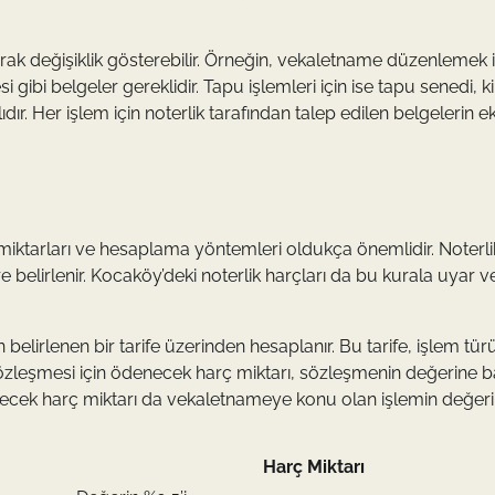
olarak değişiklik gösterebilir. Örneğin, vekaletname düzenlemek 
gibi belgeler gereklidir. Tapu işlemleri için ise tapu senedi, k
r. Her işlem için noterlik tarafından talep edilen belgelerin ek
iktarları ve hesaplama yöntemleri oldukça önemlidir. Noterli
e belirlenir. Kocaköy’deki noterlik harçları da bu kurala uyar v
an belirlenen bir tarife üzerinden hesaplanır. Bu tarife, işlem tü
ş sözleşmesi için ödenecek harç miktarı, sözleşmenin değerine b
denecek harç miktarı da vekaletnameye konu olan işlemin değer
Harç Miktarı