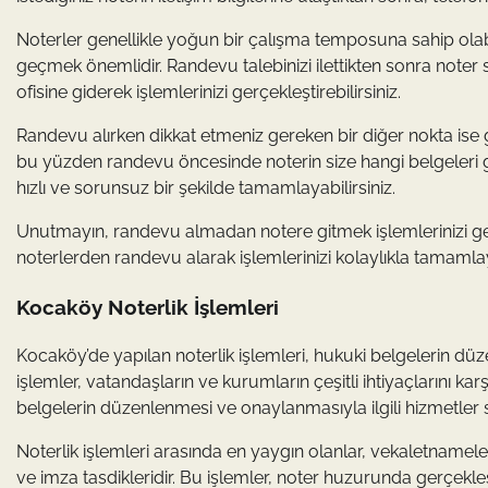
Noterler genellikle yoğun bir çalışma temposuna sahip olab
geçmek önemlidir. Randevu talebinizi ilettikten sonra noter s
ofisine giderek işlemlerinizi gerçekleştirebilirsiniz.
Randevu alırken dikkat etmeniz gereken bir diğer nokta ise gere
bu yüzden randevu öncesinde noterin size hangi belgeleri get
hızlı ve sorunsuz bir şekilde tamamlayabilirsiniz.
Unutmayın, randevu almadan notere gitmek işlemlerinizi ger
noterlerden randevu alarak işlemlerinizi kolaylıkla tamamlaya
Kocaköy Noterlik İşlemleri
Kocaköy’de yapılan noterlik işlemleri, hukuki belgelerin düz
işlemler, vatandaşların ve kurumların çeşitli ihtiyaçlarını ka
belgelerin düzenlenmesi ve onaylanmasıyla ilgili hizmetler
Noterlik işlemleri arasında en yaygın olanlar, vekaletnamele
ve imza tasdikleridir. Bu işlemler, noter huzurunda gerçekleş