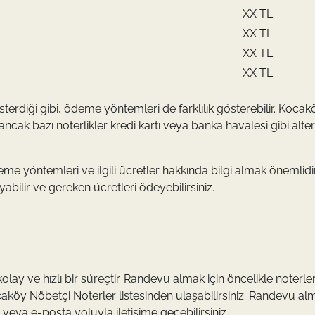
XX TL
XX TL
XX TL
XX TL
sterdiği gibi, ödeme yöntemleri de farklılık gösterebilir. Kocak
ncak bazı noterlikler kredi kartı veya banka havalesi gibi alter
 yöntemleri ve ilgili ücretler hakkında bilgi almak önemlidir
abilir ve gereken ücretleri ödeyebilirsiniz.
y ve hızlı bir süreçtir. Randevu almak için öncelikle noterler
ocaköy Nöbetçi Noterler listesinden ulaşabilirsiniz. Randevu al
on veya e-posta yoluyla iletişime geçebilirsiniz.