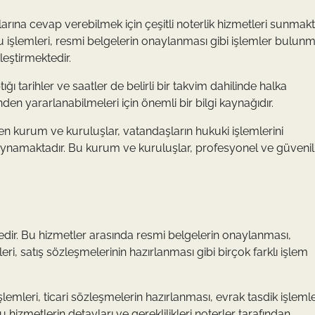
rına cevap verebilmek için çeşitli noterlik hizmetleri sunmakt
işlemleri, resmi belgelerin onaylanması gibi işlemler bulunm
kleştirmektedir.
ığı tarihler ve saatler de belirli bir takvim dahilinde halka
en yararlanabilmeleri için önemli bir bilgi kaynağıdır.
n kurum ve kuruluşlar, vatandaşların hukuki işlemlerini
 oynamaktadır. Bu kurum ve kuruluşlar, profesyonel ve güvenil
tedir. Bu hizmetler arasında resmi belgelerin onaylanması,
i, satış sözleşmelerinin hazırlanması gibi birçok farklı işlem
lemleri, ticari sözleşmelerin hazırlanması, evrak tasdik işlemle
hizmetlerin detayları ve gereklilikleri noterler tarafından