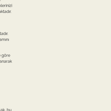
erinizi
ktadır.
adır.
amını
e göre
lanarak
cak, bu