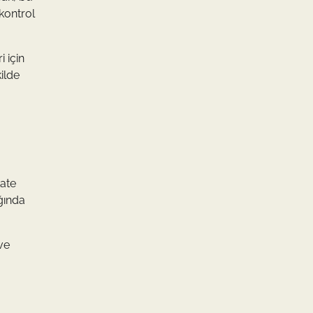
kontrol
 için
ilde
kate
ığında
ve