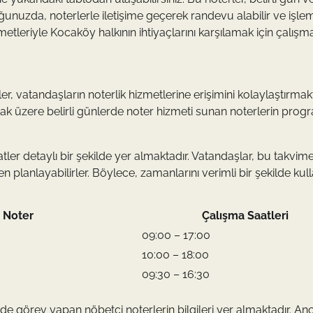
nuzda, noterlerle iletişime geçerek randevu alabilir ve işleml
metleriyle Kocaköy halkının ihtiyaçlarını karşılamak için çalışma
r, vatandaşların noterlik hizmetlerine erişimini kolaylaştırmakt
k üzere belirli günlerde noter hizmeti sunan noterlerin progr
tler detaylı bir şekilde yer almaktadır. Vatandaşlar, bu takvim
 planlayabilirler. Böylece, zamanlarını verimli bir şekilde kul
 Noter
Çalışma Saatleri
09:00 – 17:00
10:00 – 18:00
09:30 – 16:30
erde görev yapan nöbetçi noterlerin bilgileri yer almaktadır. An