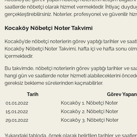
saatlerde nöbetçi olarak hizmet vermektedir. İhtiyaç duyduğu
gerçekleştirebilirsiniz. Noterler, profesyonel ve güvenilir hiz
Kocaköy Nöbetçi Noter Takvimi
Kocaköy’de nöbetçi noterlerin görev yaptığı tarihler ve saatle
Kocaköy Nöbetçi Noter Takvimi, hafta içi ve hafta sonu olma
içermektedir.
Bu takvimde, nöbetçi noterlerin görev yaptığı tarihler ve saa
hangi gün ve saatlerde noter hizmeti alabileceklerini önceden
gereksiz bekleme sürelerinden kaçınabilirler.
Tarih
Görev Yapan
01.01.2022
Kocaköy 1. Nöbetçi Noter
15.01.2022
Kocaköy 2. Nöbetçi Noter
29.01.2022
Kocaköy 3. Nöbetçi Noter
Yukarıdaki tabloda, örnek olarak belirtilen tarihler ve saatl