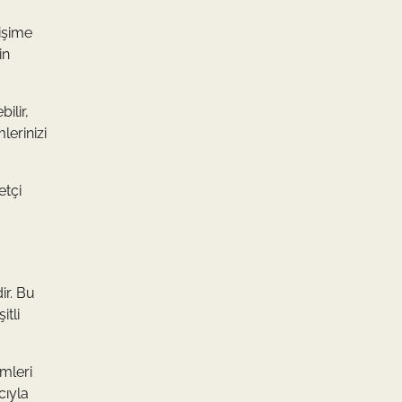
işime
in
ilir,
lerinizi
etçi
ir. Bu
itli
emleri
cıyla