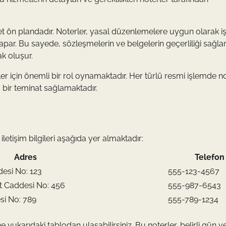
yet ön plandadır. Noterler, yasal düzenlemelere uygun olarak i
 yapar. Bu sayede, sözleşmelerin ve belgelerin geçerliliği sağla
k oluşur.
er için önemli bir rol oynamaktadır. Her türlü resmi işlemde n
bir teminat sağlamaktadır.
letişim bilgileri aşağıda yer almaktadır:
Adres
Telefon
desi No: 123
555-123-4567
t Caddesi No: 456
555-987-6543
si No: 789
555-789-1234
 yukarıdaki tablodan ulaşabilirsiniz. Bu noterler, belirli gün v