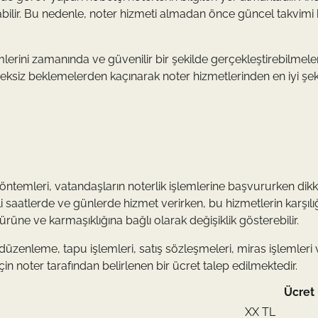
abilir. Bu nedenle, noter hizmeti almadan önce güncel takvimi 
erini zamanında ve güvenilir bir şekilde gerçekleştirebilmeleri
reksiz beklemelerden kaçınarak noter hizmetlerinden en iyi şek
öntemleri, vatandaşların noterlik işlemlerine başvururken dik
li saatlerde ve günlerde hizmet verirken, bu hizmetlerin karşıl
 türüne ve karmaşıklığına bağlı olarak değişiklik gösterebilir.
üzenleme, tapu işlemleri, satış sözleşmeleri, miras işlemleri 
in noter tarafından belirlenen bir ücret talep edilmektedir.
Ücret
XX TL