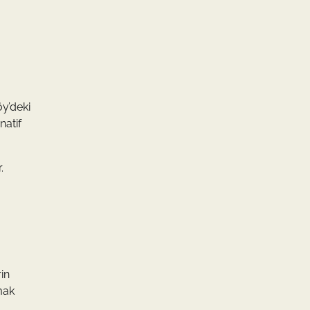
öy’deki
natif
.
in
mak