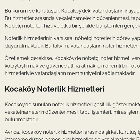
Bu kurum ve kuruluşlar, Kocaköy’deki vatandaşların ihtiyaçla
Bu hizmetler arasında vekaletnamelerin düzenlenmesi, tapu 
Nöbetçi noterler, hızlı ve etkili bir şekilde bu işlemleri gerçe
Noterlik hizmetlerinin yanı sıra, nöbetçi noterlerin görev yapt
duyurulmaktadır. Bu takvim, vatandaşların noter hizmetlerind
Özetlemek gerekirse, Kocaköy’de nöbetçi noter hizmeti vere
kolaylaştırmak ve güvence altına almak için önemli bir rol
hizmetleriyle vatandaşların memnuniyetini sağlamaktadır.
Kocaköy Noterlik Hizmetleri
Kocaköy’de sunulan noterlik hizmetleri çeşitlilik göstermek
vekaletnamelerin düzenlenmesi, tapu işlemleri, miras işlemler
bulunmaktadır.
Ayrıca, Kocaköy noterlik hizmetleri arasında şirket kuruluş iş
ihtarname düzenlenmesi gibi hizmetler de yer almaktadır. Bu 