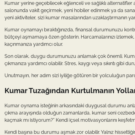
Kumar yerine geçebilecek eğlenceli ve sağlıklı alternatifler 
salonunda vakit geçirmek, yeni hobiler edinmek ya da sanatsa
yeni aktiviteler, sizi kumar masalarından uzaklaştırmanın yanı sı
Kumar oynamayı bıraktığınızda, finansal durumunuzu kontro
bütçeyi aşmamaya özen gösterin. Harcamalarınızı izlemek, ö
kaçınmanıza yardımcı olur.
Son olarak, duygu durumunuzu anlamak çok önemli. Kumarı
çıkmanıza yardımcı olabilir. Stres, kaygı veya sıkıntı gibi du
Unutmayın, her adım sizi iyiliğe götüren bir yolculuğun parç
Kumar Tuzağından Kurtulmanın Yollar
Kumar oynama isteğinin arkasındaki duygusal durumu anlamak,
çıkma arayışında olduğun zamanlarda, kumar seni cezbedeb
kaçmak mı istiyorum?” Kendi içsel motivasyonlarını keşfetmek
Kendi başına bu durumu aşmak zor olabilir. Yalnız hissettiğ