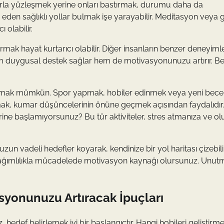
arla yüzleşmek yerine onları bastırmak, durumu daha da
ade eden sağlıklı yollar bulmak işe yarayabilir. Meditasyon veya
olabilir.
urmak hayat kurtarıcı olabilir. Diğer insanların benzer deneyimle
 hem duygusal destek sağlar hem de motivasyonunuzu artırır. B
lmak mümkün. Spor yapmak, hobiler edinmek veya yeni becer
utmak, kumar düşüncelerinin önüne geçmek açısından faydalıdı
ine başlamıyorsunuz? Bu tür aktiviteler, stres atmanıza ve o
zun vadeli hedefler koyarak, kendinize bir yol haritası çizebilir
e bağımlılıkla mücadelede motivasyon kaynağı olursunuz. Unutm
yonunuzu Artıracak İpuçları
def belirlemek iyi bir başlangıçtır. Hangi hobileri geliştirm