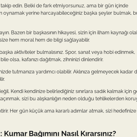
takip edin. Belki de fark etmiyorsunuz, ama bir gün içinde
un oynamak yerine harcayabileceğiniz başka şeyler bulmak, b
ın. Bazen bir başkasının hikayesi, sizin için ilham kaynağı olabi
size hem moral hem de bilgi sağlayabilir.
başka aktiviteler bulmalısınız. Spor, sanat veya hobi edinmek,
ile olsa, kafanızı dağıtmak, zihninizi dinlendirir.
inizde tutmanıza yardımcı olabilir. Aklınıza gelmeyecek kadar
ir.
. Kendi kendinize belirlediğiniz sınırlara sadık kalmak için ge
açınmak, sizi bu alışkanlığın neden olduğu tehlikelerden koruya
rir. Her gün küçük ama kararlı adımlar atmak, sizi hedefinize
: Kumar Bağımını Nasıl Kırarsınız?