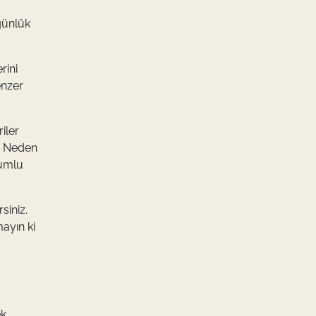
 günlük
rini
enzer
iler
r. Neden
lumlu
siniz.
ayın ki
ek