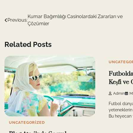
Yazı
Kumar Bağımlılığı Casinolardaki Zararları ve
Previous:
Çözümler
gezinmesi
Related Posts
UNCATEGO
Futbolda
Keşfi ve 
Admin
M
Futbol düny
yeteneklerin 
Bu heyecan ve
UNCATEGORIZED