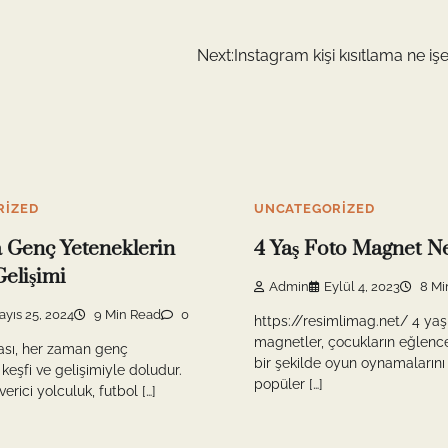
Next:
Instagram kişi kısıtlama ne iş
RIZED
UNCATEGORIZED
 Genç Yeteneklerin
4 Yaş Foto Magnet N
Gelişimi
Admin
Eylül 4, 2023
8 Mi
ayıs 25, 2024
9 Min Read
0
https://resimlimag.net/ 4 yaş
magnetler, çocukların eğlencel
ası, her zaman genç
bir şekilde oyun oynamaların
keşfi ve gelişimiyle doludur.
popüler […]
rici yolculuk, futbol […]