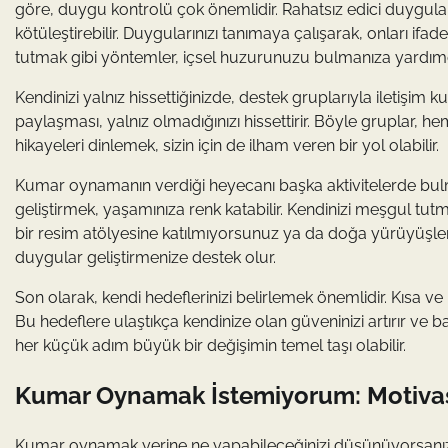
göre, duygu kontrolü çok önemlidir. Rahatsız edici duygul
kötüleştirebilir. Duygularınızı tanımaya çalışarak, onları if
tutmak gibi yöntemler, içsel huzurunuzu bulmanıza yardımcı 
Kendinizi yalnız hissettiğinizde, destek gruplarıyla iletişim k
paylaşması, yalnız olmadığınızı hissettirir. Böyle gruplar,
hikayeleri dinlemek, sizin için de ilham veren bir yol olabilir.
Kumar oynamanın verdiği heyecanı başka aktivitelerde bu
geliştirmek, yaşamınıza renk katabilir. Kendinizi meşgul t
bir resim atölyesine katılmıyorsunuz ya da doğa yürüyüşler
duygular geliştirmenize destek olur.
Son olarak, kendi hedeflerinizi belirlemek önemlidir. Kısa ve u
Bu hedeflere ulaştıkça kendinize olan güveninizi artırır v
her küçük adım büyük bir değişimin temel taşı olabilir.
Kumar Oynamak İstemiyorum: Motivas
Kumar oynamak yerine ne yapabileceğinizi düşünüyorsanız, he