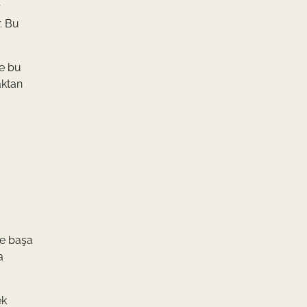
r
. Bu
ve bu
aktan
le başa
a
ek