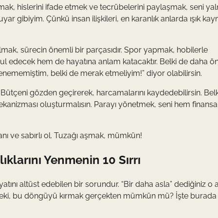
olmak, hislerini ifade etmek ve tecrübelerini paylaşmak, seni yal
yar gibiyim. Çünkü insan ilişkileri, en karanlık anlarda ışık kay
mak, sürecin önemli bir parçasıdır. Spor yapmak, hobilerle
l edecek hem de hayatına anlam katacaktır. Belki de daha ö
denememiştim, belki de merak etmeliyim!” diyor olabilirsin.
Bütçeni gözden geçirerek, harcamalarını kaydedebilirsin. Belk
ekanizması oluşturmalısın. Parayı yönetmek, seni hem finans
nı ve sabırlı ol. Tuzağı aşmak, mümkün!
ıklarını Yenmenin 10 Sırrı
tını altüst edebilen bir sorundur. “Bir daha asla” dediğiniz o 
ilir. Peki, bu döngüyü kırmak gerçekten mümkün mü? İşte burada