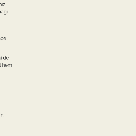
nız
nağı
nce
i de
al hem
an,