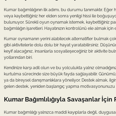
Kumar bağımlılığının ilk adımı, bu durumu tanımaktır. Eğer h
veya kaybettiğiniz her elden sonra yenilgi hissi ile boğuşuyo
bulunuyor. Sürekli oyun oynamak istemek, kaybettiğiniz p
bağımlılığın işaretleri. Hayatınızın kontrolünü ele almak için e
Kumar oynamanın yerini alabilecek alternatifler bulmak ço
gibi aktivitelerle dolu dolu bir hayat yaratabilirsiniz. Düşü
keyif alacağınız, insanlarla sosyalleşeceğiniz bir aktivite 
yollarından biri.
Kendinize karşı adil olun ve bu yolculukta yalnız olmadığı
kurtulma sürecinde size büyük fayda sağlayabilir. Günümüzd
ya da bireysel danışmanlıklara yöneliyor. Destek almak, ilgi
gelen destek, yeniden başlangıç yapma motivasyonunuzu art
Kumar Bağımlılığıyla Savaşanlar İçin P
Kumar bağımlılığı yalnızca maddi kayıplarla değil, duygusal