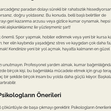
arcadığınız paradan dolayı sürekli bir rahatsızlık hissediyorsan
rsanız, doğru yoldasınız. Bu konuda, belli başlı belirtiler de
arayı geri kazanma arzusu veya gizlice kumar oynamak, hepsi
ski alışkanlıklarınız ile yüzleşmeniz şart!
k önemli. Spor yapmak, hobiler edinmek veya yeni bir kursa k
nün; her elin kaybında yaşadığınız stres ve kaygıdan çok daha fa
bulmak! Kendinize yeni bir yol açmak, hayatta kalmanın en güzel
nızı unutmayın. Profesyonel yardım almak, kumar bağımlılığınd
e birçok kişi, bu bağımlılıkla mücadele etmek için grup terap
nç bir şekilde birçok insanı bu yolda daha güçlü kılıyor. Başka
ırabilir.
sikologların Önerileri
 çöküntüyle de başa çıkmayı gerektirir. Psikologların önerileri