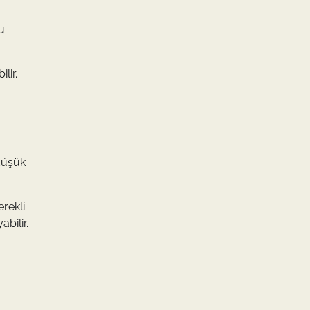
u
lir.
 düşük
rekli
bilir.