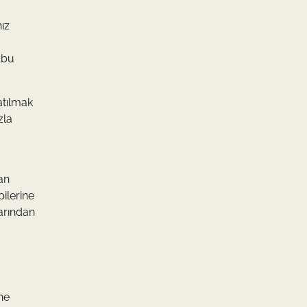
ız
 bu
atılmak
zla
an
ilerine
larından
ne