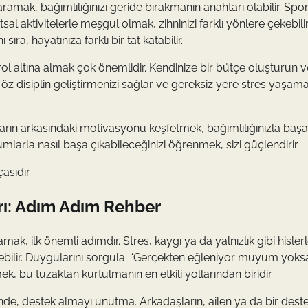
aramak, bağımlılığınızı geride bırakmanın anahtarı olabilir. Spo
l aktivitelerle meşgul olmak, zihninizi farklı yönlere çekebilir
ra, hayatınıza farklı bir tat katabilir.
l altına almak çok önemlidir. Kendinize bir bütçe oluşturun 
z disiplin geliştirmenizi sağlar ve gereksiz yere stres yaşam
n arkasındaki motivasyonu keşfetmek, bağımlılığınızla başa
rumlarla nasıl başa çıkabileceğinizi öğrenmek, sizi güçlendirir.
asıdır.
ı: Adım Adım Rehber
 ilk önemli adımdır. Stres, kaygı ya da yalnızlık gibi hisler
ilir. Duygularını sorgula: “Gerçekten eğleniyor muyum yoks
, bu tuzaktan kurtulmanın en etkili yollarından biridir.
inde, destek almayı unutma. Arkadaşların, ailen ya da bir dest