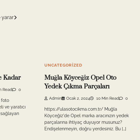
e yarar
UNCATEGORIZED
e Kadar
Muğla Köyceğiz Opel Oto
Yedek Çıkma Parçaları
n Read
0
Admin
Ocak 2, 2024
10 Min Read
0
 foto
i ve yaratıcı
https://ulasotocikma.com.tr/ Muğla
ı sağlayan
Köyceğiz'de Opel marka aracınızın yedek
parçalarına ihtiyaç duyuyor musunuz?
Endişelenmeyin, doğru yerdesiniz. Bu […]