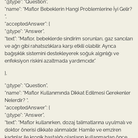
“@type”: “Question”,
“name”: “Maflor Bebeklerin Hangi Problemlerine İyi Gelir?
“,
“acceptedAnswer”: {
“@type”: “Answer”,
“text”: “Maflor, bebeklerde sindirim sorunları, gaz sancıları
ve ağrı gibi rahatsızlıklara karşı etkili olabilir. Ayrıca
bağışıklık sistemini destekleyerek soğuk algınlığı ve
enfeksiyon riskini azaltmada yardımcıdır.”
},
“@type”: “Question”,
“name”: “Maflor Kullanımında Dikkat Edilmesi Gerekenler
Nelerdir? “,
“acceptedAnswer”: {
“@type”: “Answer”,
“text”: “Maflor kullanırken, dozaj talimatlarına uyulmalı ve
doktor önerisi dikkate alınmalıdır. Hamile ve emziren
kadınlar ile kronik hastalığı olanların kullanmadan önce