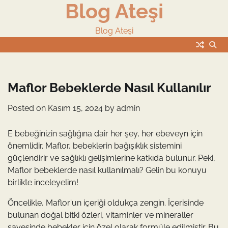
Blog Ateşi
Skip
to
content
Blog Ateşi
Maflor Bebeklerde Nasıl Kullanılır
Posted on
Kasım 15, 2024
by
admin
E bebeğinizin sağlığına dair her şey, her ebeveyn için
önemlidir. Maflor, bebeklerin bağışıklık sistemini
güçlendirir ve sağlıklı gelişimlerine katkıda bulunur. Peki,
Maflor bebeklerde nasıl kullanılmalı? Gelin bu konuyu
birlikte inceleyelim!
Öncelikle, Maflor'un içeriği oldukça zengin. İçerisinde
bulunan doğal bitki özleri, vitaminler ve mineraller
sayesinde bebekler için özel olarak formüle edilmiştir. Bu