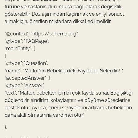
türüne ve hastanın durumuna bağlı olarak değişiklik
gösterebilir. Doz aşımından kaçınmak ve en iyi sonucu
almak için, önerilen miktarlara dikkat edilmelidir.
“@context”: “https://schema.org”,
“@type”: “FAQPage”,
“mainEntity”: [
{
“@type”: “Question”,
“name”: “Maflor’un Bebeklerdeki Faydaları Nelerdir? “,
“acceptedAnswer”: {
“@type”: “Answer”,
“text”: “Maflor, bebekler için birçok fayda sunar. Bağışıklığı
güçlendirir, sindirimi kolaylaştırır ve büyüme süreçlerine
destek olur. Ayrıca, enerji seviyelerini artırarak bebeklerin
daha aktif olmalarına yardımcı olur.”
},