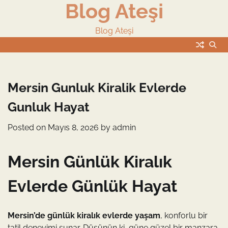
Blog Ateşi
Skip
to
content
Blog Ateşi
Mersin Gunluk Kiralik Evlerde
Gunluk Hayat
Posted on
Mayıs 8, 2026
by
admin
Mersin Günlük Kiralık
Evlerde Günlük Hayat
Mersin’de günlük kiralık evlerde yaşam
, konforlu bir
tatil deneyimi sunar. Düşünün ki, güne güzel bir manzara