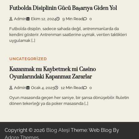
Futbolda Disiplinin Gücü Başarıya Giden Yol
Admin
Ekim 12, 2024
9 Min Read
0
Futbolda disiplin, sadece sahada değil, antrenmanlarda da
kendini gösterir. Antrenman saatlerine uymak, verilen taktikleri
uygulamak […]
UNCATEGORIZED
Kazanmak mı Kaybetmek mi Casino
Oyunlarındaki Kapanmaz Zararlar
Admin
Ocak 4, 2025
12 Min Read
0
Oyun masasında geçen her saniye, bir şansa dönüşebilir. Ruletin
dönen tekerleği ya da poker masasında […]
Copyright © 2026
Blog Ateşi
Theme: Web Blog By
Adore Themes
.