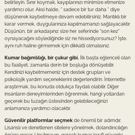
belirleyin. Sınır koymak, kayıplarınızı minimize etmenize
yardımcı olur. Aksi halde, ” sadece bir tur daha ” diye
düşünerek kaybetmeye devam edebilirsiniz. Mantıklı bir
karar vermek, duygularınıza kapılmamanızı sağlayacaktır.
Düşünün, bir arkadaşınız size her seferinde “son kez”
oynayacağını söylediğinde siz ne hissediyorsunuz? İşte,
aynı ruh haline girmemek için dikkatli olmalısınız.
Kumar bağımlılığı, bir çukur gibi.
İlk başta eğlenceli olan
bu faaliyet, zamanla derin bir boşluğa dönüşebilir.
Kendinizi kaybetmemeniz için destek grupları ve
psikolojik yardım seçeneklerini değerlendirin. İnternette
araştırmak, bu konuda oldukça faydalı olabilir. Diğer
insanların deneyimlerinden öğrenmek, hangi yollardan
geçerek bu tuzağın üstesinden gelebileceğinizi
anlamanıza yardımcı olacaktır.
Güvenilir platformlar seçmek
de önemli bir adımdır.
Lisanslı ve denetlenen sitelere yönelmek, dolandırıcılığın
önüne geçer. Unutmayın, gerçek kumar keyfi güvenle