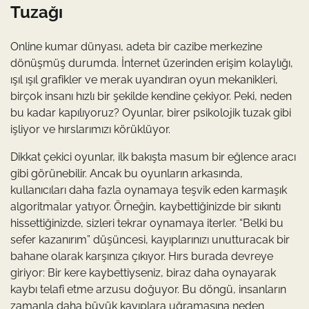
Tuzağı
Online kumar dünyası, adeta bir cazibe merkezine
dönüşmüş durumda. İnternet üzerinden erişim kolaylığı,
ışıl ışıl grafikler ve merak uyandıran oyun mekanikleri,
birçok insanı hızlı bir şekilde kendine çekiyor. Peki, neden
bu kadar kapılıyoruz? Oyunlar, birer psikolojik tuzak gibi
işliyor ve hırslarımızı körüklüyor.
Dikkat çekici oyunlar, ilk bakışta masum bir eğlence aracı
gibi görünebilir. Ancak bu oyunların arkasında,
kullanıcıları daha fazla oynamaya teşvik eden karmaşık
algoritmalar yatıyor. Örneğin, kaybettiğinizde bir sıkıntı
hissettiğinizde, sizleri tekrar oynamaya iterler. “Belki bu
sefer kazanırım” düşüncesi, kayıplarınızı unutturacak bir
bahane olarak karşınıza çıkıyor. Hırs burada devreye
giriyor: Bir kere kaybettiyseniz, biraz daha oynayarak
kaybı telafi etme arzusu doğuyor. Bu döngü, insanların
zamanla daha büyük kayıplara uğramasına neden