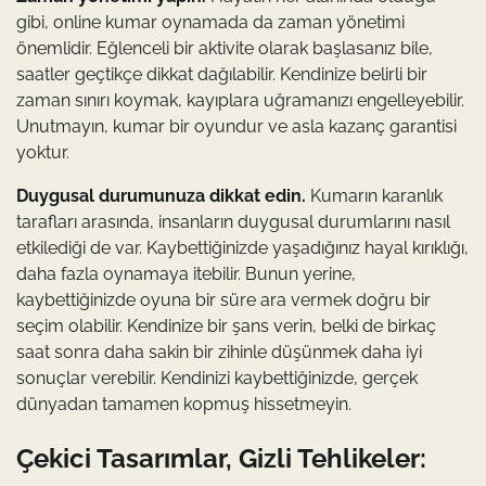
gibi, online kumar oynamada da zaman yönetimi
önemlidir. Eğlenceli bir aktivite olarak başlasanız bile,
saatler geçtikçe dikkat dağılabilir. Kendinize belirli bir
zaman sınırı koymak, kayıplara uğramanızı engelleyebilir.
Unutmayın, kumar bir oyundur ve asla kazanç garantisi
yoktur.
Duygusal durumunuza dikkat edin.
Kumarın karanlık
tarafları arasında, insanların duygusal durumlarını nasıl
etkilediği de var. Kaybettiğinizde yaşadığınız hayal kırıklığı,
daha fazla oynamaya itebilir. Bunun yerine,
kaybettiğinizde oyuna bir süre ara vermek doğru bir
seçim olabilir. Kendinize bir şans verin, belki de birkaç
saat sonra daha sakin bir zihinle düşünmek daha iyi
sonuçlar verebilir. Kendinizi kaybettiğinizde, gerçek
dünyadan tamamen kopmuş hissetmeyin.
Çekici Tasarımlar, Gizli Tehlikeler: