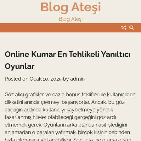
Blog Ateşi
Skip
to
content
Blog Ateşi
Online Kumar En Tehlikeli Yanıltıcı
Oyunlar
Posted on
Ocak 10, 2025
by
admin
Göz alıcı grafikler ve cazip bonus teklifleri ile kullanıcıların
dikkatini anında çekmeyi başarıyorlar. Ancak, bu göz
alıcılığın ardında kullanıcıyı kaybetmeye yönelik
tasarlanmış hileler olabileceği gerçeğini göz ardı
etmemek gerek. Oyunların arka planda nasıl işlediğini
anlamadan o paraları yatırmak, birçok kişinin cebinden
hızla çıkmasına yol açabiliyor. Sonuçta, ne olursa olsun,