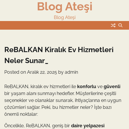
Blog Ateşi
Skip
to
content
Blog Ateşi
ReBALKAN Kiralık Ev Hizmetleri
Neler Sunar_
Posted on
Aralık 22, 2025
by
admin
ReBALKAN, kiralık ev hizmetleri ile
konforlu
ve
güvenli
bir yaşam alanı sunmayı hedefler. Müşterilerine çeşitli
seçenekler ve olanaklar sunarak, ihtiyaçlarına en uygun
çözümleri sağlar. Peki, bu hizmetler neler? İşte bazı
önemli noktalar:
Öncelikle, ReBALKAN, geniş bir
daire yelpazesi