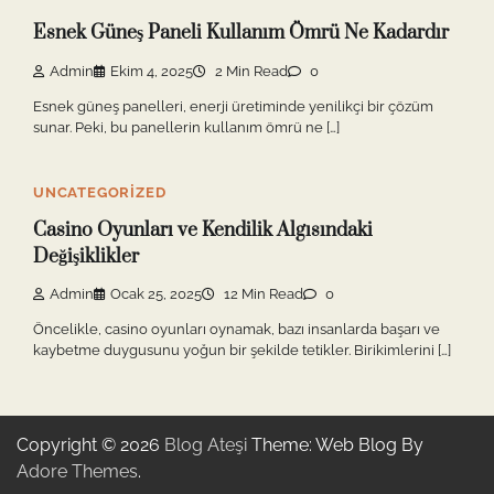
Esnek Güneş Paneli Kullanım Ömrü Ne Kadardır
Admin
Ekim 4, 2025
2 Min Read
0
Esnek güneş panelleri, enerji üretiminde yenilikçi bir çözüm
sunar. Peki, bu panellerin kullanım ömrü ne […]
UNCATEGORIZED
Casino Oyunları ve Kendilik Algısındaki
Değişiklikler
Admin
Ocak 25, 2025
12 Min Read
0
Öncelikle, casino oyunları oynamak, bazı insanlarda başarı ve
kaybetme duygusunu yoğun bir şekilde tetikler. Birikimlerini […]
Copyright © 2026
Blog Ateşi
Theme: Web Blog By
Adore Themes
.