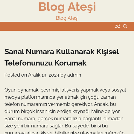
Blog Ateşi
Skip
to
content
Blog Ateşi
Sanal Numara Kullanarak Kişisel
Telefonunuzu Korumak
Posted on
Aralık 13, 2024
by
admin
Oyun oynamak, çevrimiçi alışveriş yapmak veya sosyal
medya platformlarında yer almak için çoğu zaman
telefon numaramızı vermemiz gerekiyor. Ancak, bu
durum birçok insan için endişe kaynağı haline geliyor.
Sanal numara, gerçek numaranızla bağlantılı olmadan
size yeni bir numara sağlar. Bu sayede, birisi bu
numarayı alırsa, kişisel bilgilerinize ulaşmaları mümkün