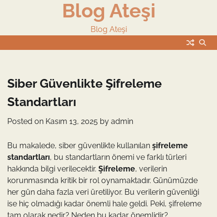
Blog Ateşi
Skip
to
content
Blog Ateşi
Siber Güvenlikte Şifreleme
Standartları
Posted on
Kasım 13, 2025
by
admin
Bu makalede, siber güvenlikte kullanılan
şifreleme
standartları
, bu standartların önemi ve farklı türleri
hakkında bilgi verilecektir.
Şifreleme
, verilerin
korunmasında kritik bir rol oynamaktadır. Günümüzde
her gün daha fazla veri üretiliyor. Bu verilerin güvenliği
ise hiç olmadığı kadar önemli hale geldi. Peki, şifreleme
tam olarak nedir? Neden bu kadar önemlidir?