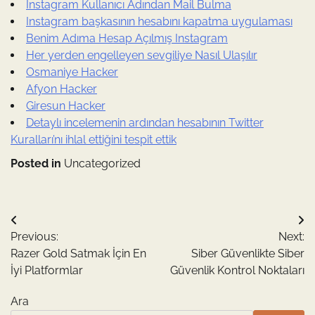
Instagram Kullanıcı Adından Mail Bulma
Instagram başkasının hesabını kapatma uygulaması
Benim Adıma Hesap Açılmış Instagram
Her yerden engelleyen sevgiliye Nasıl Ulaşılır
Osmaniye Hacker
Afyon Hacker
Giresun Hacker
Detaylı incelemenin ardından hesabının Twitter
Kuralları’nı ihlal ettiğini tespit ettik
Posted in
Uncategorized
Yazı
Previous:
Next:
gezinmesi
Razer Gold Satmak İçin En
Siber Güvenlikte Siber
İyi Platformlar
Güvenlik Kontrol Noktaları
Ara