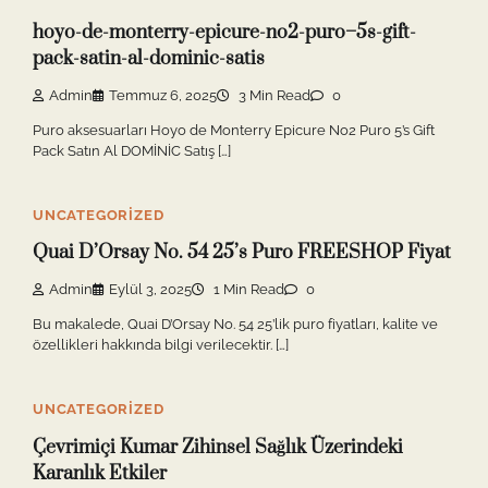
hoyo-de-monterry-epicure-no2-puro–5s-gift-
pack-satin-al-dominic-satis
Admin
Temmuz 6, 2025
3 Min Read
0
Puro aksesuarları Hoyo de Monterry Epicure No2 Puro 5’s Gift
Pack Satın Al DOMİNİC Satış […]
UNCATEGORIZED
Quai D’Orsay No. 54 25’s Puro FREESHOP Fiyat
Admin
Eylül 3, 2025
1 Min Read
0
Bu makalede, Quai D’Orsay No. 54 25’lik puro fiyatları, kalite ve
özellikleri hakkında bilgi verilecektir. […]
UNCATEGORIZED
Çevrimiçi Kumar Zihinsel Sağlık Üzerindeki
Karanlık Etkiler