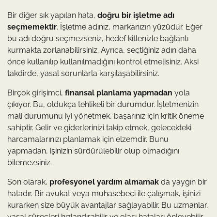
Bir diğer sık yapılan hata,
doğru bir işletme adı
seçmemektir
. İşletme adınız, markanızın yüzüdür. Eğer
bu adı doğru seçmezseniz, hedef kitlenizle bağlantı
kurmakta zorlanabilirsiniz. Ayrıca, seçtiğiniz adın daha
önce kullanılıp kullanılmadığını kontrol etmelisiniz. Aksi
takdirde, yasal sorunlarla karşılaşabilirsiniz.
Birçok girişimci,
finansal planlama yapmadan
yola
çıkıyor. Bu, oldukça tehlikeli bir durumdur. İşletmenizin
mali durumunu iyi yönetmek, başarınız için kritik öneme
sahiptir. Gelir ve giderlerinizi takip etmek, gelecekteki
harcamalarınızı planlamak için elzemdir. Bunu
yapmadan, işinizin sürdürülebilir olup olmadığını
bilemezsiniz.
Son olarak,
profesyonel yardım almamak
da yaygın bir
hatadır. Bir avukat veya muhasebeci ile çalışmak, işinizi
kurarken size büyük avantajlar sağlayabilir. Bu uzmanlar,
yasal süreçleri hızlandırabilir ve olası hataları önleyebilir.