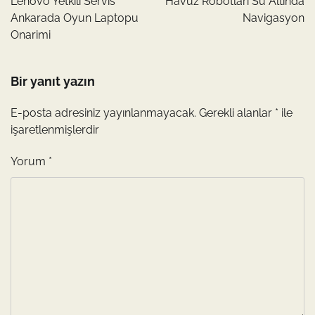
Lenovo Yetkili Servis
Havuz Robotlari Su Altinda
Ankarada Oyun Laptopu
Navigasyon
Onarimi
Bir yanıt yazın
E-posta adresiniz yayınlanmayacak.
Gerekli alanlar
*
ile
işaretlenmişlerdir
Yorum
*