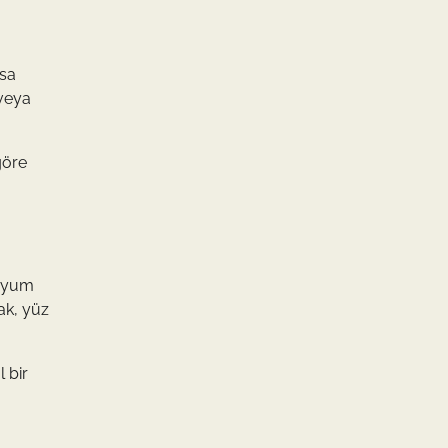
ısa
 veya
göre
 uyum
ak, yüz
l bir