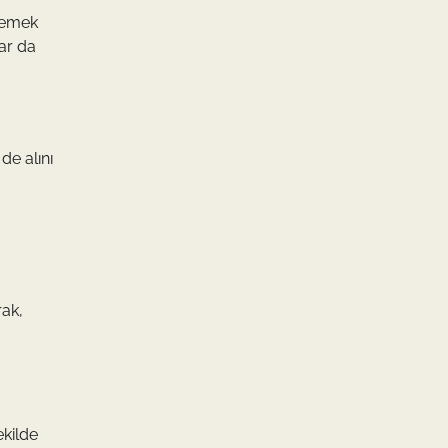
klemek
ar da
de alını
rak,
ekilde