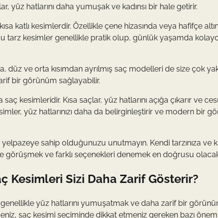
, yüz hatlarını daha yumuşak ve kadınsı bir hale getirir.
kısa katlı kesimlerdir. Özellikle çene hizasında veya hafifçe alt
. Bu tarz kesimler genellikle pratik olup, günlük yaşamda kolayc
düz ve orta kısımdan ayrılmış saç modelleri de size çok yakış
arif bir görünüm sağlayabilir.
saç kesimleridir. Kısa saçlar, yüz hatlarını açığa çıkarır ve ces
kesimler, yüz hatlarınızı daha da belirginleştirir ve modern bir 
r yelpazeye sahip olduğunuzu unutmayın. Kendi tarzınıza ve ki
izle görüşmek ve farklı seçenekleri denemek en doğrusu olacakt
 Kesimleri Sizi Daha Zarif Gösterir?
, genellikle yüz hatlarını yumuşatmak ve daha zarif bir görün
seniz, saç kesimi seçiminde dikkat etmeniz gereken bazı öneml