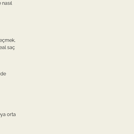
 nasıl
 seçmek,
deal saç
zde
eya orta