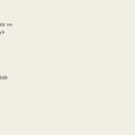
tır ve
eya
lir.
.