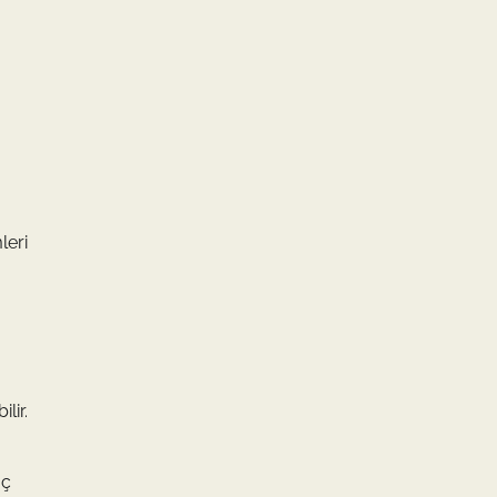
leri
lir.
aç