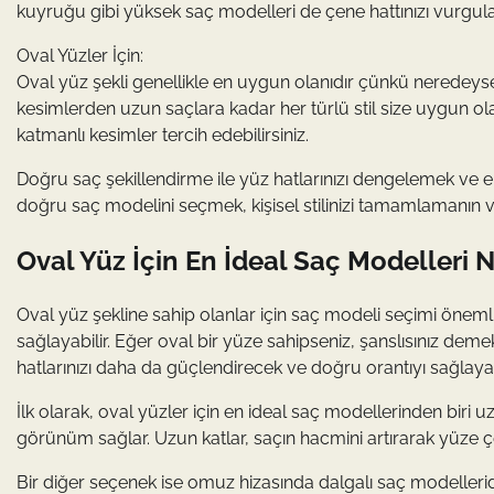
kuyruğu gibi yüksek saç modelleri de çene hattınızı vurgula
Oval Yüzler İçin:
Oval yüz şekli genellikle en uygun olanıdır çünkü neredeyse 
kesimlerden uzun saçlara kadar her türlü stil size uygun ola
katmanlı kesimler tercih edebilirsiniz.
Doğru saç şekillendirme ile yüz hatlarınızı dengelemek ve
doğru saç modelini seçmek, kişisel stilinizi tamamlamanın ve
Oval Yüz İçin En İdeal Saç Modelleri N
Oval yüz şekline sahip olanlar için saç modeli seçimi öneml
sağlayabilir. Eğer oval bir yüze sahipseniz, şanslısınız dem
hatlarınızı daha da güçlendirecek ve doğru orantıyı sağlay
İlk olarak, oval yüzler için en ideal saç modellerinden biri u
görünüm sağlar. Uzun katlar, saçın hacmini artırarak yüze çe
Bir diğer seçenek ise omuz hizasında dalgalı saç modellerid