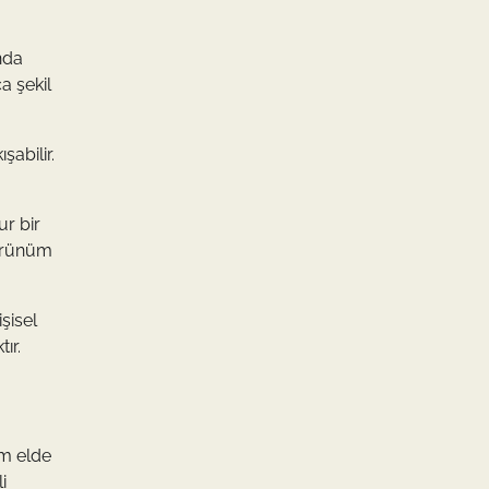
ında
a şekil
abilir.
ur bir
görünüm
şisel
ır.
üm elde
i