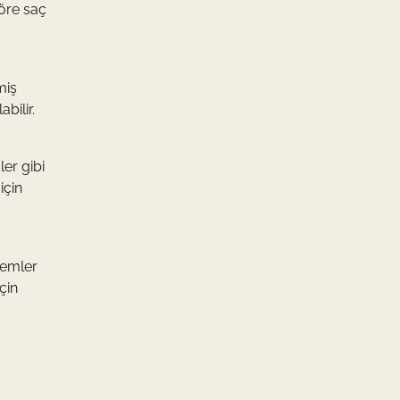
göre saç
miş
bilir.
er gibi
için
çemler
çin