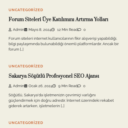
UNCATEGORIZED
Forum Siteleri Üye Katılımını Artırma Yolları
Admin
Mayıs 8, 2024
12 Min Read
0
Forum siteleri internet kullanıcılarının fikir alışverişi yapabildiği,
bilgi paylaşımında bulunabildiği önemli platformlardır. Ancak bir
forum […]
UNCATEGORIZED
Sakarya Söğütlü Profesyonel SEO Ajansı
Admin
Ocak 26, 2024
9 Min Read
0
Söğütlü, Sakarya'da işletmenizin çevrimiçi varlığını
güçlendirmek için doğru adrestir. İnternet üzerindeki rekabet
giderek artarken, işletmelerin […]
UNCATEGORIZED