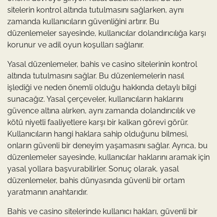
sitelerin kontrol altında tutulmasını sağlarken, aynı
zamanda kullanıcıların güvenliğini artırır. Bu
düzenlemeler sayesinde, kullanıcılar dolandırıcılığa karşı
korunur ve adil oyun koşulları sağlanır.
Yasal düzenlemeler, bahis ve casino sitelerinin kontrol
altında tutulmasını sağlar. Bu düzenlemelerin nasıl
işlediği ve neden önemli olduğu hakkında detaylı bilgi
sunacağız. Yasal çerçeveler, kullanıcıların haklarını
güvence altına alırken, aynı zamanda dolandırıcılık ve
kötü niyetli faaliyetlere karşı bir kalkan görevi görür.
Kullanıcıların hangi haklara sahip olduğunu bilmesi,
onların güvenli bir deneyim yaşamasını sağlar. Ayrıca, bu
düzenlemeler sayesinde, kullanıcılar haklarını aramak için
yasal yollara başvurabilirler. Sonuç olarak, yasal
düzenlemeler, bahis dünyasında güvenli bir ortam
yaratmanın anahtarıdır.
Bahis ve casino sitelerinde kullanıcı hakları, güvenli bir